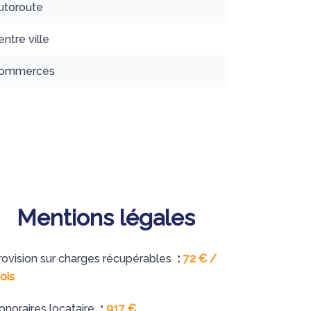
utoroute
entre ville
ommerces
Mentions légales
rovision sur charges récupérables
72 € /
ois
onoraires locataire
917 €