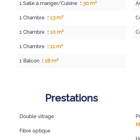
1 Salle à manger/Cuisine
30 m²
A
1 Chambre
13 m²
C
1 Chambre
10 m²
C
1 Chambre
11 m²
1 Balcon
18 m²
Prestations
Double vitrage
P
M
Fibre optique
H