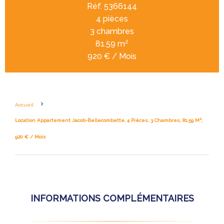
Réf. 5366144
4 pièces
3 chambres
81.59 m²
920 € / Mois
Accueil
Location Appartement Jacob-Bellecombette, 4 Pièces, 3 Chambres, 81.59 M²,
920 € / Mois
INFORMATIONS COMPLÉMENTAIRES