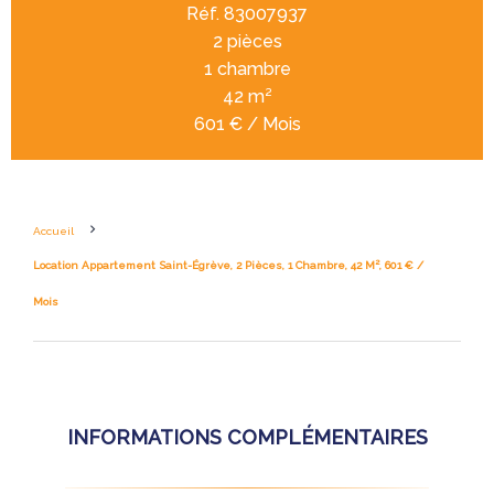
Réf. 83007937
2 pièces
1 chambre
42 m²
601 € / Mois
Accueil
Location Appartement Saint-Égrève, 2 Pièces, 1 Chambre, 42 M², 601 € /
Mois
INFORMATIONS COMPLÉMENTAIRES