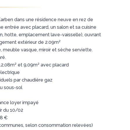
Karben dans une résidence neuve en rez de
 entrée avec placard, un salon et sa cuisine
n, hotte, emplacement lave-vaisselle), ouvrant
ngement extérieur de 2.09m²
e, meuble vasque, miroir et sèche serviette.
ré.
 12,08m² et 9,09m² avec placard
électrique
iduels par chaudière gaz
au sous-sol
rance loyer impayé
ir du 10/02
28 €
es communes, selon consommation relevées)