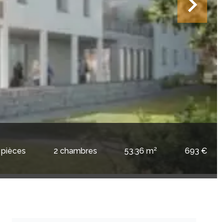
 pièces
2 chambres
53.36 m²
693 €