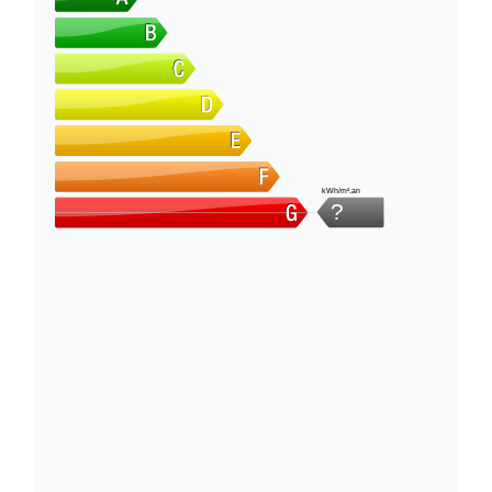
kWh/m².an
?