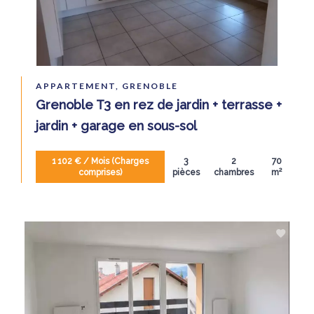
APPARTEMENT, GRENOBLE
Grenoble T3 en rez de jardin + terrasse +
jardin + garage en sous-sol
1 102 € / Mois (Charges
3
2
70
comprises)
pièces
chambres
m²