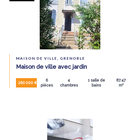
MAISON DE VILLE, GRENOBLE
Maison de ville avec jardin
6
4
1 salle de
87.47
260 000 €
pièces
chambres
bains
m²