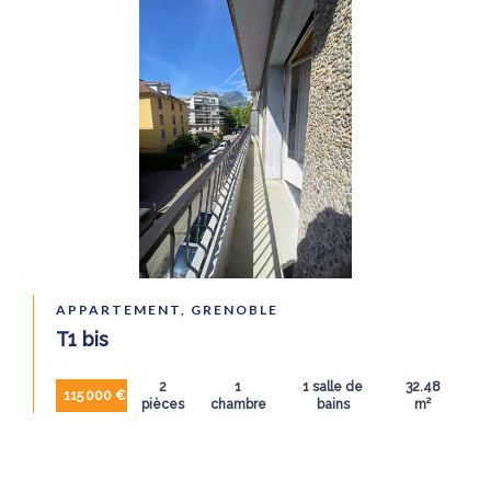
APPARTEMENT, GRENOBLE
T1 bis
2
1
1 salle de
32.48
115 000 €
pièces
chambre
bains
m²